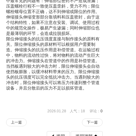
中最常见的问题有：伸缩部位密封不严造成泄漏；
压盖螺栓行程不一致使压盖歪斜，受力不均；限位
螺栓螺母位置不正确，达不到伸缩或限位的作用。
伸缩接头伸缩变形部分靠填料和压盖密封，由于这
个结构特性，如果不注意在安装、调试、使用过程
中的规范化操作，极易产生渗漏；同时伸缩部位也
是最薄弱的环节，会造成拉脱损坏。
限位伸缩接头的抗压强度直接与制作接头的原料有
关。限位伸缩接头的原材料可以根据用户需要制
造。伸缩接头的抗压作用是补偿管道。在运输过程
中，物料的流动性过快，将对物料的流动产生巨大
的冲击力。伸缩接头在管道中的作用是补偿管道。
当挡板遇到较大的冲击力时，限位伸缩接头会自动
使挡板膨胀，以缓冲材料带来的压力。限位伸缩接
头的抗压强度可以完全抵抗冲击力。当遇到较大的
冲击时，限位伸缩接头可以将压力传递到整个管道
设备，并且分散后的压力不足以损坏管道。
2026.01.28 人气：
18
评论：
0
上一篇
下一篇