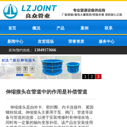
首页
概况
产品
案例
联系
新闻中心
发货现场
荣誉资质
服务中心
13849173666
咨询/预约热线：
1
2
3
伸缩接头在管道中的作用是补偿管道
伸缩接头是由外卡、密封圈、内卡连接件、紧固
螺栓组成。伸缩接头主要用于泵、阀门、管道等设
备与管道的连接，以便于安装维修时有伸缩余地，
同时有一定量的轴向变形补偿。该产品在安装使用