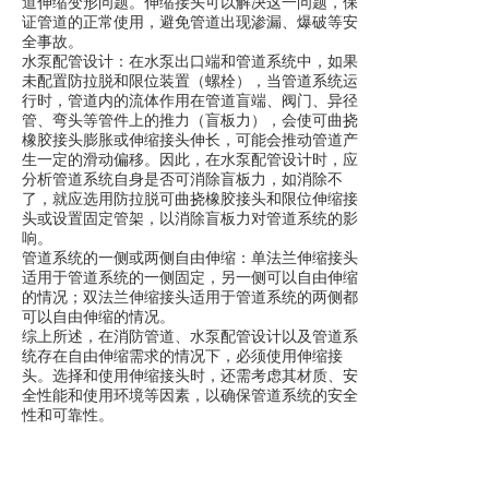
道伸缩变形问题。伸缩接头可以解决这一问题，保
证管道的正常使用，避免管道出现渗漏、爆破等安
全事故。
水泵配管设计：在水泵出口端和管道系统中，如果
未配置防拉脱和限位装置（螺栓），当管道系统运
行时，管道内的流体作用在管道盲端、阀门、异径
管、弯头等管件上的推力（盲板力），会使可曲挠
橡胶接头膨胀或伸缩接头伸长，可能会推动管道产
生一定的滑动偏移。因此，在水泵配管设计时，应
分析管道系统自身是否可消除盲板力，如消除不
了，就应选用防拉脱可曲挠橡胶接头和限位伸缩接
头或设置固定管架，以消除盲板力对管道系统的影
响。
管道系统的一侧或两侧自由伸缩：单法兰伸缩接头
适用于管道系统的一侧固定，另一侧可以自由伸缩
的情况；双法兰伸缩接头适用于管道系统的两侧都
可以自由伸缩的情况。
综上所述，在消防管道、水泵配管设计以及管道系
统存在自由伸缩需求的情况下，必须使用伸缩接
头。选择和使用伸缩接头时，还需考虑其材质、安
全性能和使用环境等因素，以确保管道系统的安全
性和可靠性。