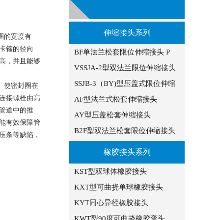
伸缩接头系列
圈的宽度有
卡箍的径向
BF单法兰松套限位伸缩接头 P
高，并且能够
VSSJA-2型双法兰限位伸缩接头
SSJB-3（BY)型压盖式限位伸缩
。使密封圈在
连接螺栓由高
AF型法兰式松套伸缩接头
管道中的推
AY型压盖松套伸缩接头
能有效保障管
B2F型双法兰松套限位伸缩接头
压条等缺陷，
橡胶接头系列
KST型双球体橡胶接头
KXT型可曲挠单球橡胶接头
KYT同心异径橡胶接头
KWT型90度可曲挠橡胶弯头