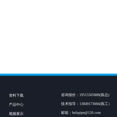
咨询报价：19515505888(陈总)
资料下载
技术指导：13849173666(陈工）
产品中心
邮箱：hnlzpipe@126.com
视频展示