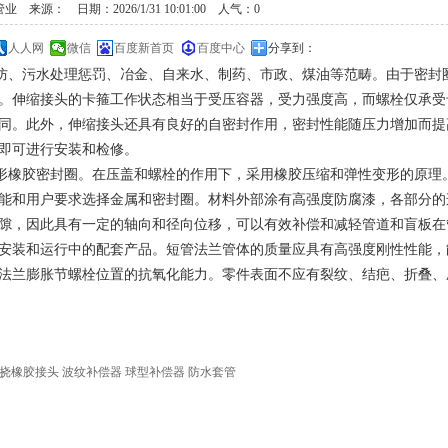
来源： 日期：2026/1/31 10:01:00 人气：
0
人人网
微信
百度新首页
百度中心
分享到：
防、污水处理惩罚、冶金、自来水、制药、市政、煤油等范畴。由于密封
。伸缩接头的卡箍工作状态相当于受压容器，受力强度高，而螺栓仅承受
同。此外，伸缩接头还具有良好的自密封作用，密封性能随压力增加而提
即可进行安装和检修。
形橡胶密封圈。在压盖和螺栓的作用下，采用橡胶压缩和弹性变形的原理
能和用户要求选择金属和密封圈。材料外部涂有高强度防腐漆，各部分的
隙，因此具有一定的轴向和径向位移，可以有效补偿和减轻管道和盲板在
安装和运行中的配套产品。短管法兰管体的质量应具有高强度刚性性能，
法兰膨胀节螺栓位置的抗氧化能力。零件表面不应有裂纹、结疤、折叠、
挠橡胶接头
波纹补偿器
球型补偿器
防水套管