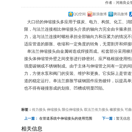
作者：河南良众管业 
QQ空间
新浪微博
腾讯微博
大口径
的伸缩接头
多应用于煤炭、电力、构筑、化工、消
限，与法兰连接相比伸缩接头介质的轴向力完全由卡箍承担
力，这与法兰连接时螺栓承担全部轴向力和压紧力的情况不
适应管道的膨胀、收缩和一定角度的转角，无需割开和焊接
单法兰伸缩接头由金属铸造或焊接而成。松套部分采用梯
接头体伸缩管外壁之间变形进行静密封。应严格根据使用性
强度碳钢或不锈钢制成。由于主体与伸缩管之间有一定的间
力，方便水泵和阀门的安装、维护和更换。它实际上是管道
道的稳定运行。单法兰膨胀节碳钢固件应热镀锌，以提高单
也不得有碰撞形成的划痕、凹槽或明显凹陷。
标签：
传力接头
伸缩接头
限位伸缩接头
双法兰传力接头
橡胶接头
可曲
上一篇：
在管道系统中伸缩接头的使用范围
下一篇：
暂无信息
相关信息