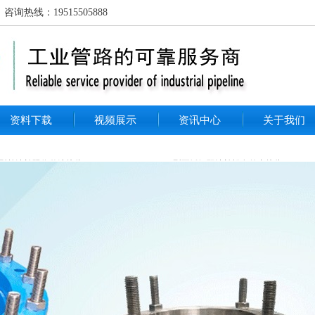
线：19515505888
资料下载
视频展示
资讯中心
关于我们
-1型单法兰限位伸缩接头 PN10
VSSJAFC/CC2F型不锈钢双法兰松套传力接头
04F